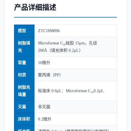
产品详细描述
模型
ZTC18M096
树脂填
Microformat C₁₈硅胶 15μm，孔径
充
200Å（填充体积 0.2μL）
容量
10微升
材质
聚丙烯（PP）
树脂充
标准床 0.6μL：Microformat C₁₈0.2μL
填量
灭菌
非灭菌
床体积
0.2微升