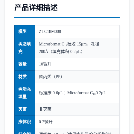
产品详细描述
模型
ZTC18M008
树脂填
Microformat C₁₈硅胶 15μm，孔径
充
200Å（填充体积 0.2μL）
容量
10微升
材质
聚丙烯（PP）
树脂充
标准床 0.6μL：Microformat C₁₈0.2μL
填量
灭菌
非灭菌
床体积
0.2微升