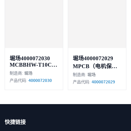
堀场4000072030
堀场4000072029
MCBBHW-T10C64
MPCB（电机保护
极 6安培
制造商:
堀场
断路器）
制造商:
堀场
4000072030
产品代码:
4000072029
产品代码:
快捷链接