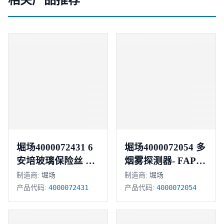
堀场4000072431 6
堀场4000072054 多
安培玻璃保险丝 正
烟雾探测器- FAPT-
851
品
制造商:
堀场
制造商:
堀场
4000072431
4000072054
产品代码:
产品代码: