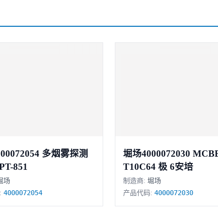
72054 多烟雾探测
堀场4000072030 MCBBHW-
PT-851
T10C64 极 6安培
堀场
制造商:
堀场
4000072054
4000072030
:
产品代码: