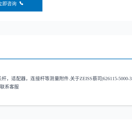
立即咨询
等测量附件.关于ZEISS蔡司|626115-5000-324|STYL M5D
联系客服