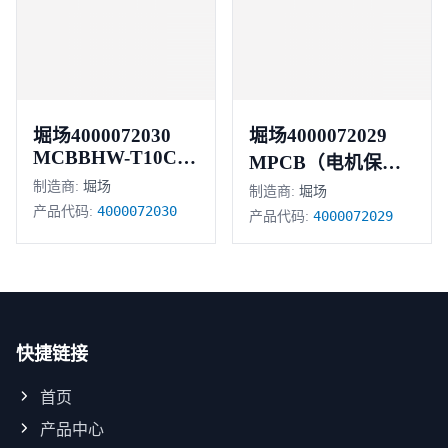
堀场4000072030
堀场4000072029
MCBBHW-T10C64
MPCB（电机保护
极 6安培
制造商:
堀场
断路器）
制造商:
堀场
4000072030
产品代码:
4000072029
产品代码:
快捷链接
首页
产品中心