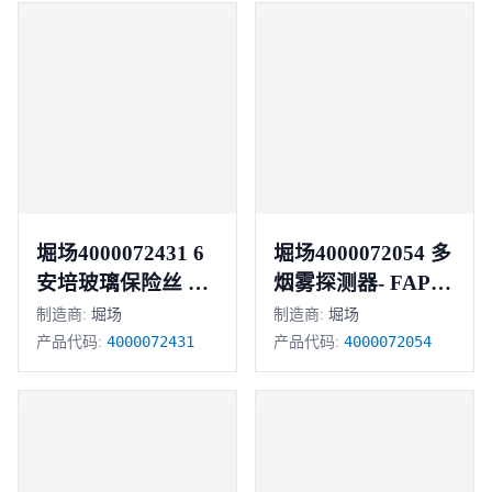
堀场4000072431 6
堀场4000072054 多
安培玻璃保险丝 正
烟雾探测器- FAPT-
851
品
制造商:
堀场
制造商:
堀场
4000072431
4000072054
产品代码:
产品代码: