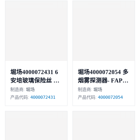
堀场4000072431 6
堀场4000072054 多
安培玻璃保险丝 正
烟雾探测器- FAPT-
851
品
制造商:
堀场
制造商:
堀场
4000072431
4000072054
产品代码:
产品代码: