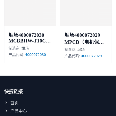
堀场4000072030
堀场4000072029
MCBBHW-T10C64
MPCB（电机保护
极 6安培
制造商:
堀场
断路器）
制造商:
堀场
4000072030
产品代码:
4000072029
产品代码:
快捷链接
首页
产品中心