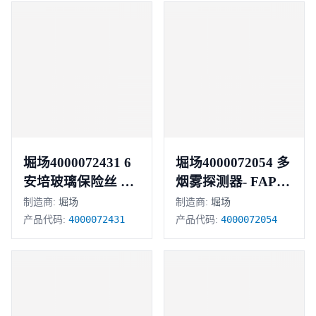
堀场4000072431 6
堀场4000072054 多
安培玻璃保险丝 正
烟雾探测器- FAPT-
851
品
制造商:
堀场
制造商:
堀场
4000072431
4000072054
产品代码:
产品代码: