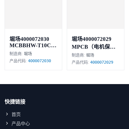
堀场4000072030
堀场4000072029
MCBBHW-T10C64
MPCB（电机保护
极 6安培
制造商:
堀场
断路器）
制造商:
堀场
4000072030
产品代码:
4000072029
产品代码:
快捷链接
首页
产品中心