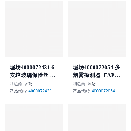
堀场4000072431 6
堀场4000072054 多
安培玻璃保险丝 正
烟雾探测器- FAPT-
851
品
制造商:
堀场
制造商:
堀场
4000072431
4000072054
产品代码:
产品代码: