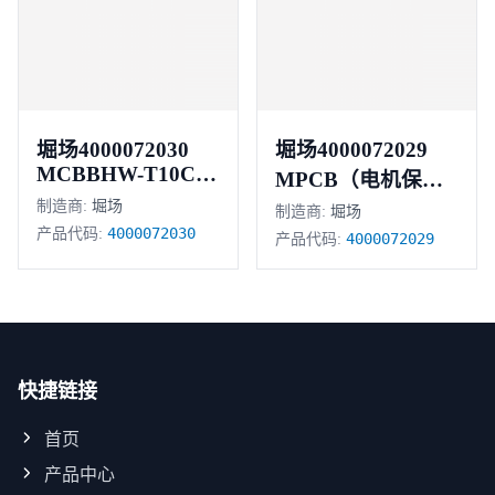
堀场4000072030
堀场4000072029
MCBBHW-T10C64
MPCB（电机保护
极 6安培
制造商:
堀场
断路器）
制造商:
堀场
4000072030
产品代码:
4000072029
产品代码:
快捷链接
首页
产品中心