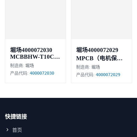
堀场4000072030
堀场4000072029
MCBBHW-T10C64
MPCB（电机保护
极 6安培
制造商:
堀场
断路器）
制造商:
堀场
4000072030
产品代码:
4000072029
产品代码:
快捷链接
首页