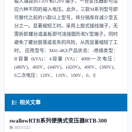
输入端提供±10V和±20V端子，一台变压器即可适
应六种不同的输入电压。此外，三款M系列型号即
可替代之前的15款以上型号，将分销库存减少至五
分之一。显著缩短工时。采用上旋式接线端子，无
需拆卸螺丝或盖板即可连接圆形和Y型端子。同时
避免了螺丝脱落或丢失的风险，从而显著缩短了工
时。 应用型号：M41-4KE产品状态：-绝缘类型：
B容量 (kVA)：4容量 (VA)：4000一次电压：
(480V)、460V、(440V)、(420V)、400V、(380V)、
0二次电压：120V、110V、100V、0、E
相关文章
swallowRTB系列便携式变压器RTB-300
2025/11/22