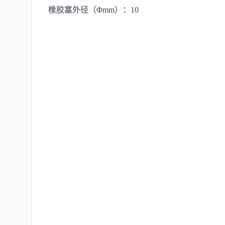
橡胶塞外径（Φmm）：10