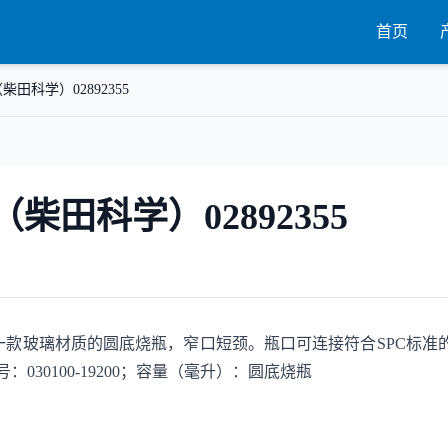
首页
柴田科学）02892355
（柴田科学）02892355
55这是一款玻璃材质的圆底烧瓶，窄口短颈。瓶口可连接符合SPC标准
：030100-19200；容量（毫升）：圆底烧瓶