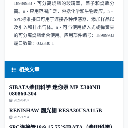
18989933・可分离烧瓶的玻璃盖，盖子和烧瓶分
离。n・应用范围广泛，包括化学和生物反应。n・
SPC标准接口可用于连接各种传感器、添加样品以
及引入和排出气体。n・可与使用旋入式或弹簧夹
的可分离烧瓶组合使用。应用部件编号：18989933
端口数量：032330-1
相关文章
SIBATA柴田科学 迷你泵 MP-Σ300NII
080860-304
2026/04/07
RENISHAW 圆光栅 RESA30USA115B
2025/12/04
SPC连接管18/9-15 75°SIBATA（柴田科学）