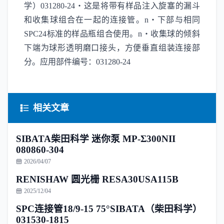
学）031280-24・这是将带有样品注入旋塞的漏斗
和收集球组合在一起的连接管。n・下部与相同
SPC24标准的样品瓶组合使用。n・收集球的倾斜
下端为球形透明磨口接头，方便垂直组装连接部
分。应用部件编号：031280-24
相关文章
SIBATA柴田科学 迷你泵 MP-Σ300NII
080860-304
2026/04/07
RENISHAW 圆光栅 RESA30USA115B
2025/12/04
SPC连接管18/9-15 75°SIBATA（柴田科学）
031530-1815