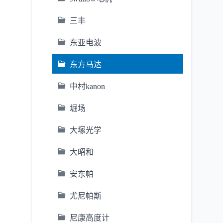
三丰
东亚电波
东方马达
中村kanon
堀场
大塚光学
大昭和
安东帕
尤尼帕斯
尼康高度计